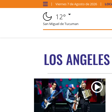
Viernes
7 de
Agosto
de 2026
LOC
12°
San Miguel de Tucuman
LOS ANGELES