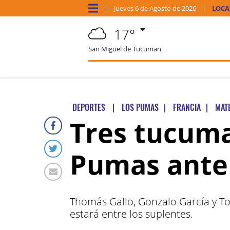
Jueves
6 de
Agosto
de 2026
LOCA
17°
San Miguel de Tucuman
DEPORTES
|
LOS PUMAS
|
FRANCIA
|
MAT
Tres tucuma
Pumas ante
Thomás Gallo, Gonzalo García y T
estará entre los suplentes.