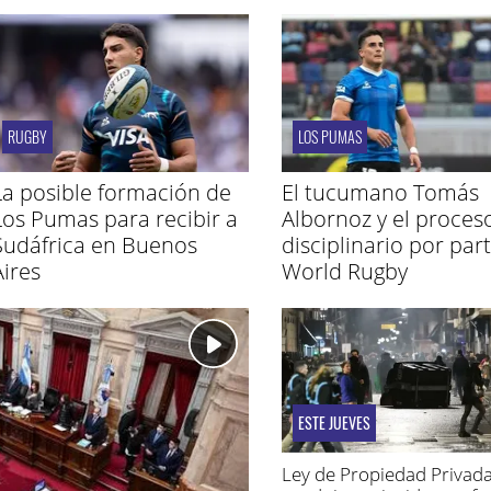
RUGBY
LOS PUMAS
La posible formación de
El tucumano Tomás
Los Pumas para recibir a
Albornoz y el proces
Sudáfrica en Buenos
disciplinario por par
Aires
World Rugby
ESTE JUEVES
Ley de Propiedad Privada