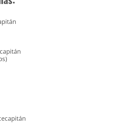
apitán
capitán
ps)
cecapitán