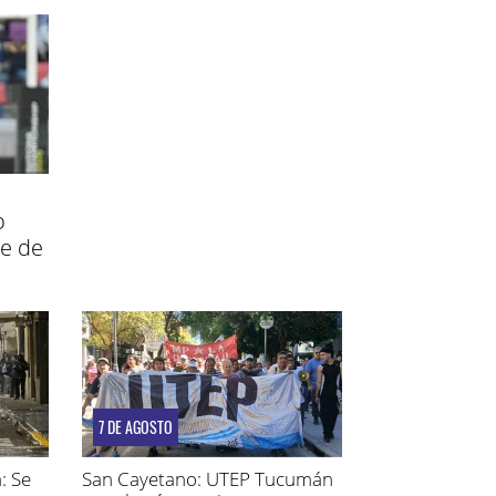
o
te de
7 DE AGOSTO
: Se
San Cayetano: UTEP Tucumán