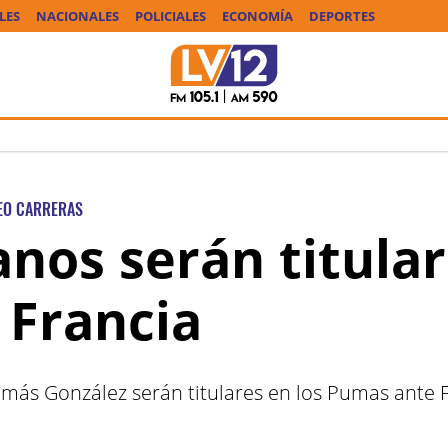
LES
NACIONALES
POLICIALES
ECONOMÍA
DEPORTES
EO CARRERAS
nos serán titular
 Francia
omás González serán titulares en los Pumas ante 