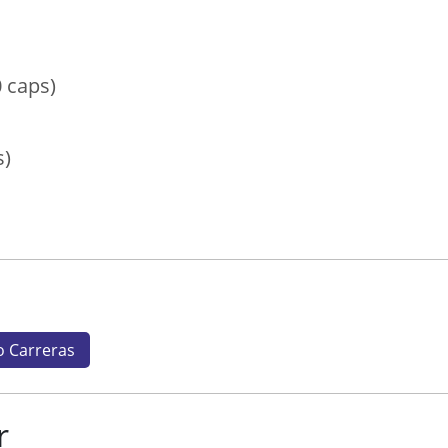
 caps)
s)
 Carreras
r