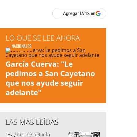
Agregar LV12 en
LO QUE SE LEE AHORA
NACIONALES
García Cuerva: "Le
pedimos a San Cayetano
que nos ayude seguir
adelante"
LAS MÁS LEÍDAS
"Hay que respetar la