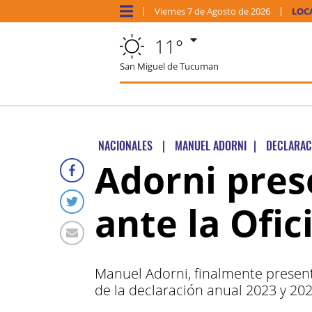
Viernes
7 de
Agosto
de 2026
LOC
11°
San Miguel de Tucuman
NACIONALES
|
MANUEL ADORNI
|
DECLARAC
Adorni pres
ante la Ofi
Manuel Adorni, finalmente present
de la declaración anual 2023 y 202