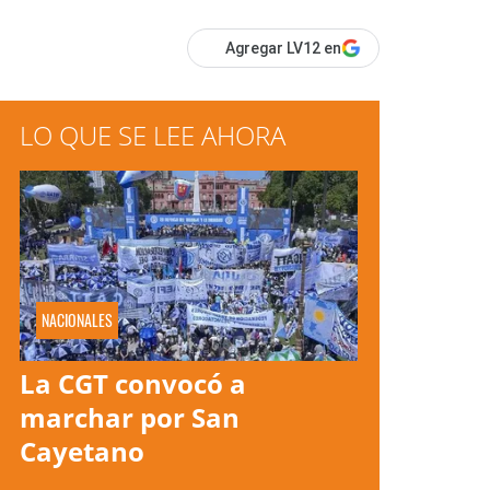
Agregar LV12 en
LO QUE SE LEE AHORA
NACIONALES
La CGT convocó a
marchar por San
Cayetano