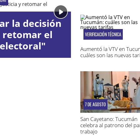
r la decisión
y retomar el
VERIFICACIÓN TÉCNICA
electoral"
Aumentó la VTV en Tucu
cuáles son las nuevas tar
7 DE AGOSTO
San Cayetano: Tucumán
celebra al patrono del pan
trabajo