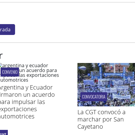
urada
r
CONVENIO
Argentina y Ecuador
firmaron un acuerdo
CONVOCATORIA
para impulsar las
exportaciones
La CGT convocó a
automotrices
marchar por San
Cayetano
 UNT