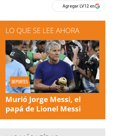
Agregar LV12 en
LO QUE SE LEE AHORA
DEPORTES
Murió Jorge Messi, el
papá de Lionel Messi