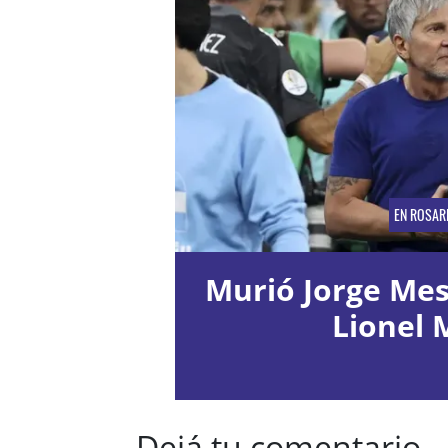
EN ROSAR
Murió Jorge Mess
Lionel 
Dejá tu comentario