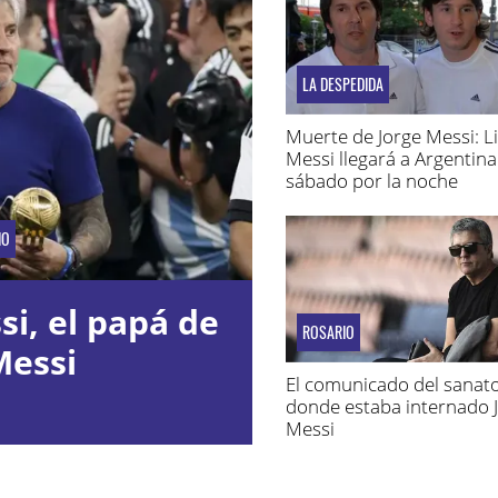
LA DESPEDIDA
Muerte de Jorge Messi: L
Messi llegará a Argentina
sábado por la noche
IO
i, el papá de
ROSARIO
Messi
El comunicado del sanato
donde estaba internado 
Messi