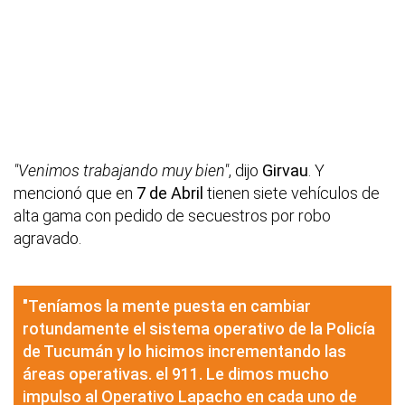
"Venimos trabajando muy bien"
, dijo
Girvau
. Y
mencionó que en
7 de Abril
tienen siete vehículos de
alta gama con pedido de secuestros por robo
agravado.
"Teníamos la mente puesta en cambiar
rotundamente el sistema operativo de la Policía
de Tucumán y lo hicimos incrementando las
áreas operativas. el 911. Le dimos mucho
impulso al Operativo Lapacho en cada uno de