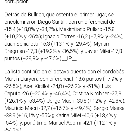
corrupción.
Detrás de Bullrich, que ostenta el primer lugar, se
encolumnaron Diego Santilli, con un diferencial de
-15,4 (+18,8% y -34,2%); Maximiliano Pullaro -15,8
(+10,2% y -26%); Ignacio Torres -16,2 (+7,8% y -24%);
Juan Schiaretti -16,3 (+13,1% y -29,4%); Myriam
Bregman -17,3 (+19,2% y -36,5%); y Javier Milei -17,8
puntos (+29,8% y -47,6%).__IP__
La lista continúa en el octavo puesto con el cordobés
Martín Llaryora con diferencial -18,6 puntos (+7,9% y
-26,5%); Axel Kicillof -24,8 (+26,2% y -51%); Luis
Caputo -26 (+20,4% y -46,4%); Cristina Kirchner -27,3
(+26,1% y -53,4%); Jorge Macri -30,8 (+12% y -42,8%);
Mauricio Macri -32,7 (+16,7% y -49,4%); Sergio Massa
-38,9 (+16,1% y -55%); Karina Milei -40,6 (+13,4% y
-54%); y, por último, Manuel Adorni -42,1 (+12,1% y
-54,2%).