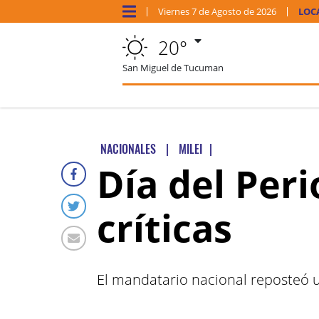
Viernes
7 de
Agosto
de 2026
LOC
20°
San Miguel de Tucuman
NACIONALES
|
MILEI
|
Día del Peri
críticas
El mandatario nacional reposteó un