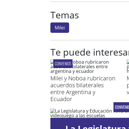
Temas
Milei
Te puede interesa
CONVENIOS
Milei y Noboa rubricaron
M
acuerdos bilaterales
entre Argentina y
v
Ecuador
CONVENI
La Legislatura 