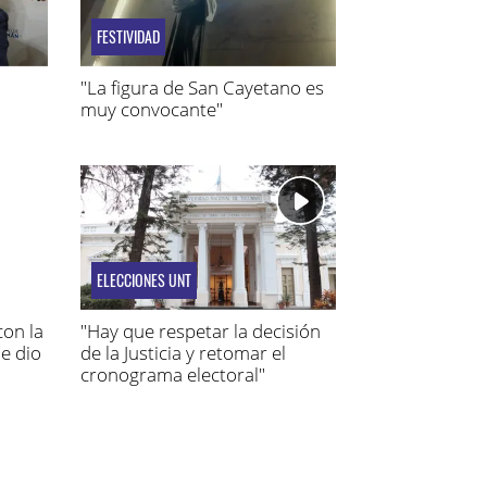
FESTIVIDAD
"La figura de San Cayetano es
muy convocante"
ELECCIONES UNT
con la
"Hay que respetar la decisión
me dio
de la Justicia y retomar el
cronograma electoral"