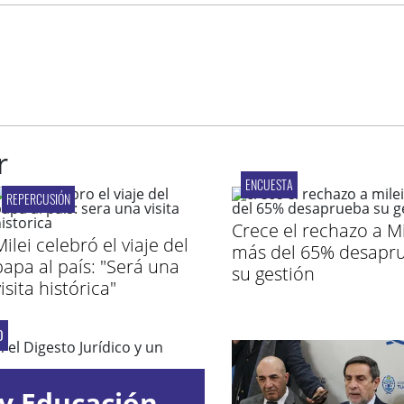
r
ENCUESTA
REPERCUSIÓN
Crece el rechazo a Mi
ilei celebró el viaje del
más del 65% desapr
papa al país: "Será una
su gestión
isita histórica"
O
y Educación