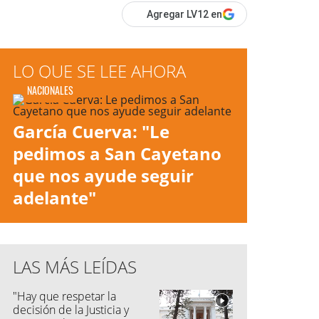
Agregar LV12 en
LO QUE SE LEE AHORA
NACIONALES
García Cuerva: "Le
pedimos a San Cayetano
que nos ayude seguir
adelante"
LAS MÁS LEÍDAS
"Hay que respetar la
decisión de la Justicia y