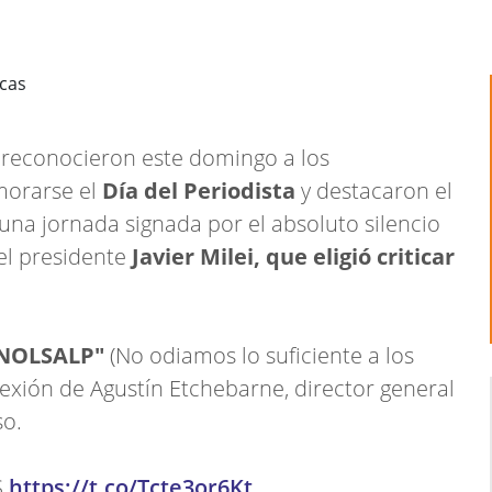
o reconocieron este domingo a los
morarse el
Día del Periodista
y destacaron el
 una jornada signada por el absoluto silencio
del presidente
Javier Milei, que eligió criticar
NOLSALP"
(No odiamos lo suficiente a los
flexión de Agustín Etchebarne, director general
so.
S
https://t.co/Tcte3or6Kt