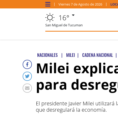
Viernes
7 de
Agosto
de 2026
LOC
16°
San Miguel de Tucuman
NACIONALES
|
MILEI
|
CADENA NACIONAL
|
Milei expli
para desreg
El presidente Javier Milei utilizar
que desregulará la economía.