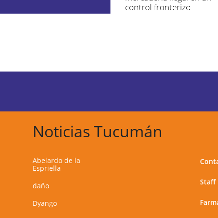
control fronterizo
Noticias Tucumán
Abelardo de la
Cont
Espriella
Staff
daño
Farma
Dyango