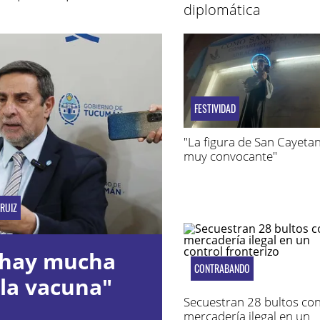
diplomática
FESTIVIDAD
"La figura de San Cayeta
muy convocante"
RUIZ
 hay mucha
CONTRABANDO
la vacuna"
Secuestran 28 bultos co
mercadería ilegal en un