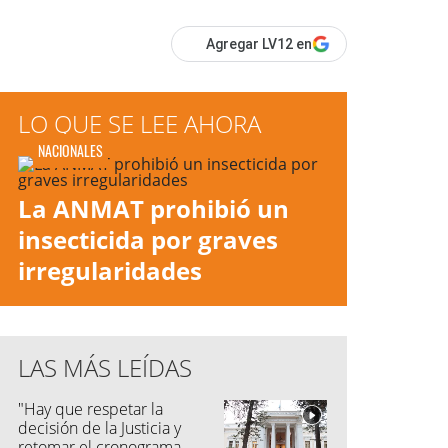
Agregar LV12 en
LO QUE SE LEE AHORA
NACIONALES
La ANMAT prohibió un
insecticida por graves
irregularidades
LAS MÁS LEÍDAS
"Hay que respetar la
decisión de la Justicia y
retomar el cronograma