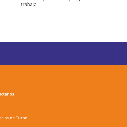
trabajo
actanos
cias de Turno