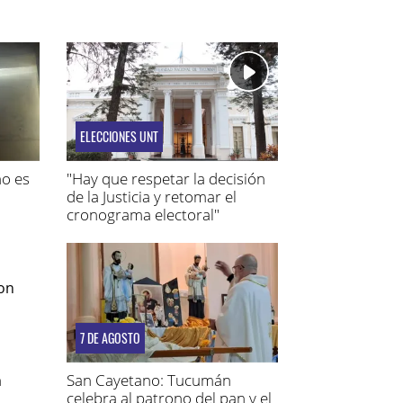
ELECCIONES UNT
no es
"Hay que respetar la decisión
de la Justicia y retomar el
cronograma electoral"
7 DE AGOSTO
n
San Cayetano: Tucumán
celebra al patrono del pan y el