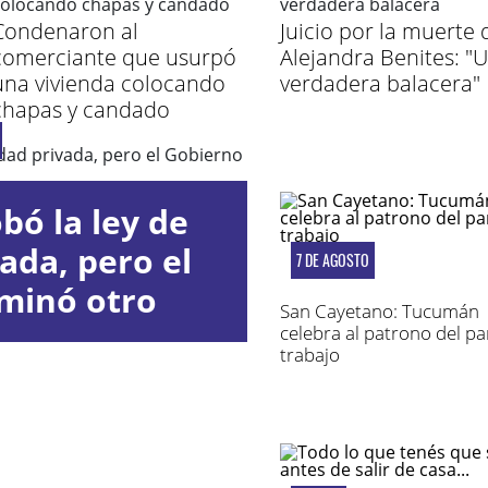
Condenaron al
Juicio por la muerte 
comerciante que usurpó
Alejandra Benites: "
una vivienda colocando
verdadera balacera"
chapas y candado
bó la ley de
ada, pero el
7 DE AGOSTO
iminó otro
San Cayetano: Tucumán
ulo
celebra al patrono del pan
trabajo