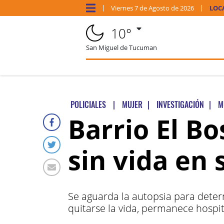
Viernes
7 de
Agosto
de 2026
LOC
10°
San Miguel de Tucuman
POLICIALES
|
MUJER
|
INVESTIGACIÓN
|
M
Barrio El B
sin vida en 
Se aguarda la autopsia para deter
quitarse la vida, permanece hospit