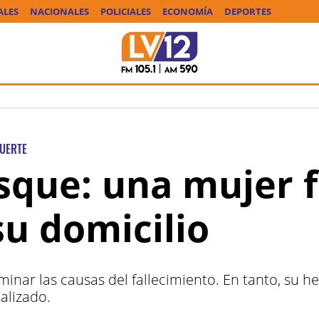
ALES
NACIONALES
POLICIALES
ECONOMÍA
DEPORTES
UERTE
osque: una mujer 
su domicilio
minar las causas del fallecimiento. En tanto, su 
alizado.