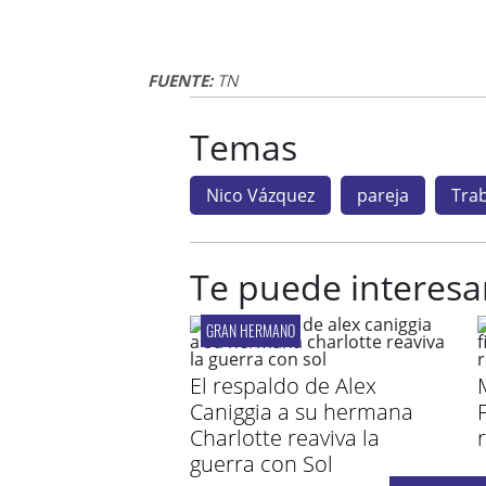
FUENTE:
TN
Temas
Nico Vázquez
pareja
Tra
Te puede interesa
GRAN HERMANO
El respaldo de Alex
M
Caniggia a su hermana
Charlotte reaviva la
guerra con Sol