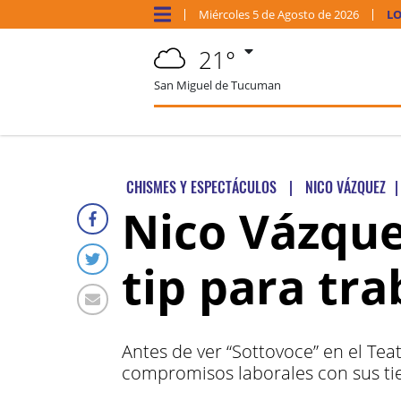
Miércoles
5 de
Agosto
de 2026
LO
21°
San Miguel de Tucuman
CHISMES Y ESPECTÁCULOS
|
NICO VÁZQUEZ
|
Nico Vázque
tip para tra
Antes de ver “Sottovoce” en el Te
compromisos laborales con sus ti