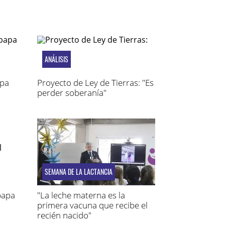
ANÁLISIS
apa
Proyecto de Ley de Tierras: "Es
perder soberanía"
SEMANA DE LA LACTANCIA
 papa
"La leche materna es la
primera vacuna que recibe el
recién nacido"