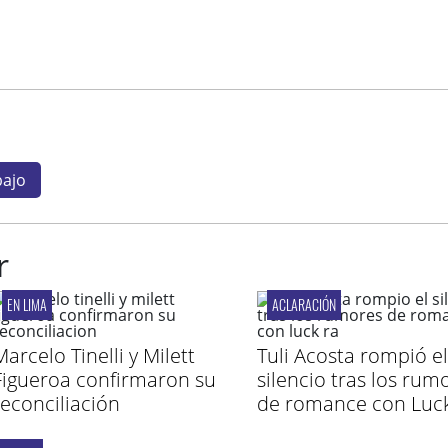
bajo
r
EN LIMA
ACLARACIÓN
arcelo Tinelli y Milett
Tuli Acosta rompió el
Figueroa confirmaron su
silencio tras los rum
reconciliación
de romance con Luc