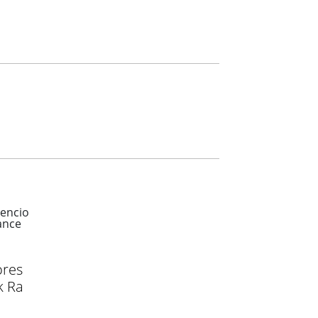
ores
k Ra