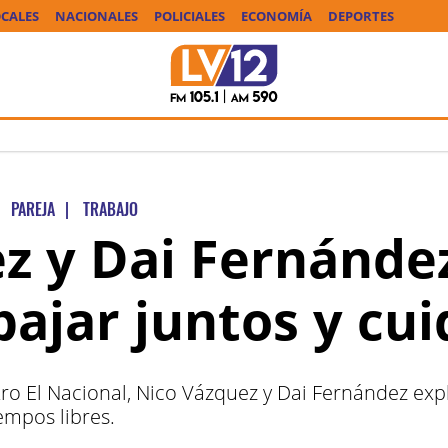
CALES
NACIONALES
POLICIALES
ECONOMÍA
DEPORTES
PAREJA
|
TRABAJO
z y Dai Fernánde
bajar juntos y cui
atro El Nacional, Nico Vázquez y Dai Fernández ex
empos libres.