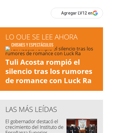
Agregar LV12 en
LO QUE SE LEE AHORA
CHISMES Y ESPECTÁCULOS
Tuli Acosta rompió el
silencio tras los rumores
de romance con Luck Ra
LAS MÁS LEÍDAS
El gobernador destacó el
crecimiento del Instituto de
Enseñanza Superior