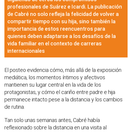
profesionales de Suárez e Icardi. La publicación
de Cabré no solo refleja la felicidad de volver a
compartir tiempo con su hija, sino también la
importancia de estos reencuentros para
quienes deben adaptarse a los desafíos de la
vida familiar en el contexto de carreras
internacionales
El posteo evidencia cómo, más allá de la exposición
mediática, los momentos íntimos y afectivos
mantienen su lugar central en la vida de los
protagonistas, y cómo el cariño entre padre e hija
permanece intacto pese a la distancia y los cambios
de rutina.
Tan solo unas semanas antes, Cabré había
reflexionado sobre la distancia en una visita al