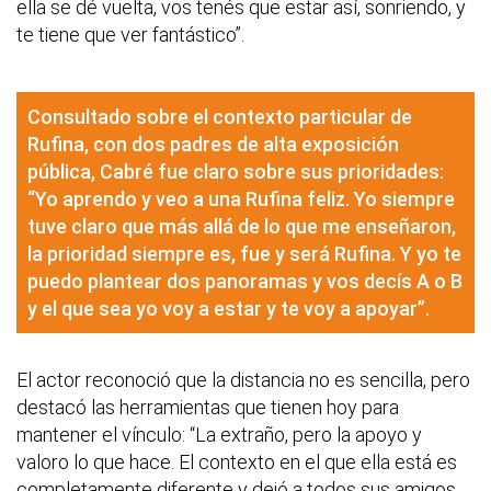
ella se dé vuelta, vos tenés que estar así, sonriendo, y
te tiene que ver fantástico”.
Consultado sobre el contexto particular de
Rufina, con dos padres de alta exposición
pública, Cabré fue claro sobre sus prioridades:
“Yo aprendo y veo a una Rufina feliz. Yo siempre
tuve claro que más allá de lo que me enseñaron,
la prioridad siempre es, fue y será Rufina. Y yo te
puedo plantear dos panoramas y vos decís A o B
y el que sea yo voy a estar y te voy a apoyar”.
El actor reconoció que la distancia no es sencilla, pero
destacó las herramientas que tienen hoy para
mantener el vínculo: “La extraño, pero la apoyo y
valoro lo que hace. El contexto en el que ella está es
completamente diferente y dejó a todos sus amigos,