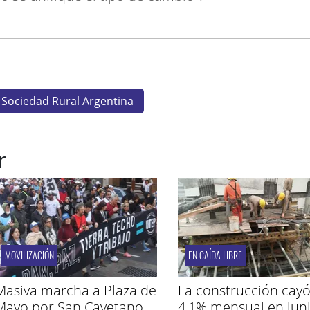
Sociedad Rural Argentina
r
MOVILIZACIÓN
EN CAÍDA LIBRE
Masiva marcha a Plaza de
La construcción cay
Mayo por San Cayetano
4,1% mensual en jun