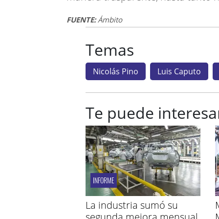
FUENTE:
Ámbito
Temas
Nicolás Pino
Luis Caputo
Te puede interesa
INFORME
La industria sumó su
segunda mejora mensual