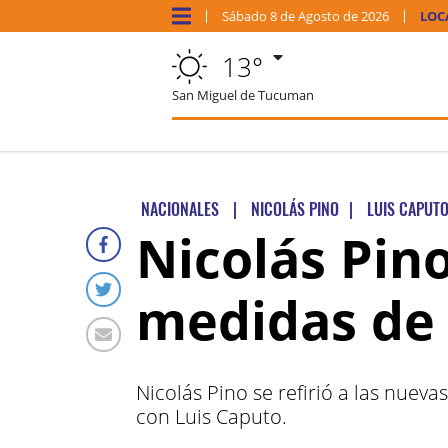
Sábado
8 de
Agosto
de 2026
LOC
13°
San Miguel de Tucuman
NACIONALES
|
NICOLÁS PINO
|
LUIS CAPUT
Nicolás Pin
medidas de 
Nicolás Pino se refirió a las nuev
con Luis Caputo.