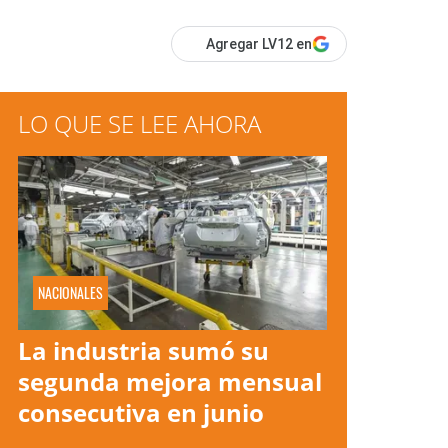
Agregar LV12 en
LO QUE SE LEE AHORA
NACIONALES
La industria sumó su
segunda mejora mensual
consecutiva en junio