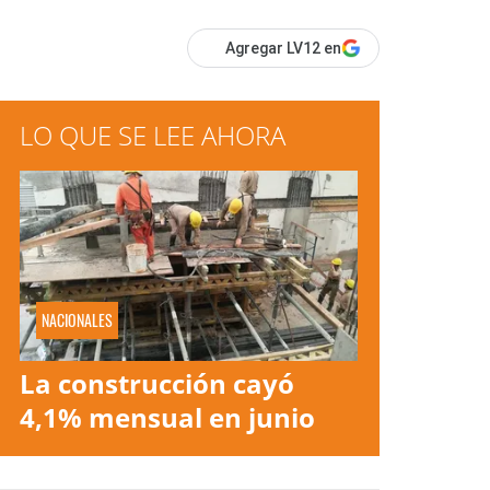
Agregar LV12 en
LO QUE SE LEE AHORA
NACIONALES
La construcción cayó
4,1% mensual en junio