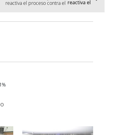
reactiva el proceso contra el
femicida
ó
io