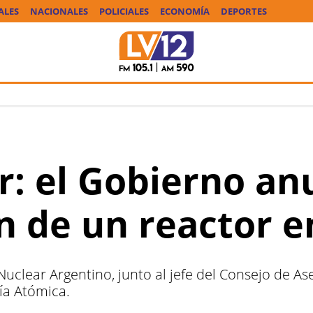
ALES
NACIONALES
POLICIALES
ECONOMÍA
DEPORTES
r: el Gobierno an
n de un reactor 
Nuclear Argentino, junto al jefe del Consejo de As
ía Atómica.