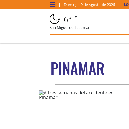
Domingo
9 de
Agosto
de 2026
LO
6°
San Miguel de Tucuman
PINAMAR