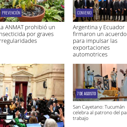
PREVENCIÓN
CONVENIO
La ANMAT prohibió un
Argentina y Ecuador
insecticida por graves
firmaron un acuerdo
irregularidades
para impulsar las
exportaciones
automotrices
7 DE AGOSTO
San Cayetano: Tucumán
celebra al patrono del pan
trabajo