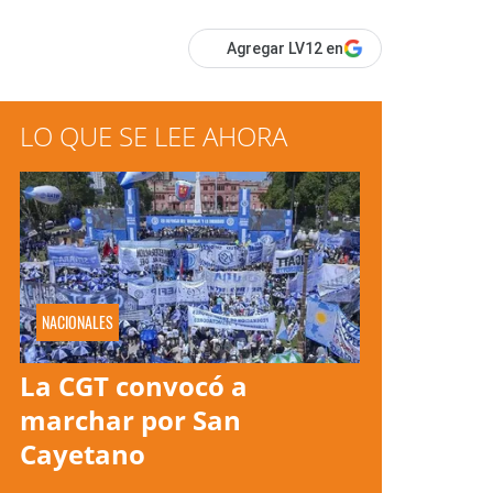
Agregar LV12 en
LO QUE SE LEE AHORA
NACIONALES
La CGT convocó a
marchar por San
Cayetano