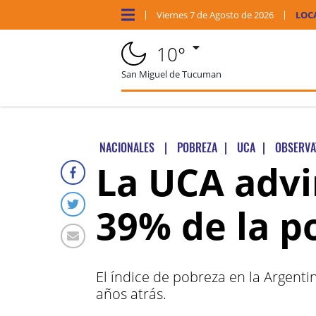
Viernes
7 de
Agosto
de 2026
LOC
10°
San Miguel de Tucuman
NACIONALES
|
POBREZA
|
UCA
|
OBSERVA
La UCA advir
39% de la p
El índice de pobreza en la Argentin
años atrás.