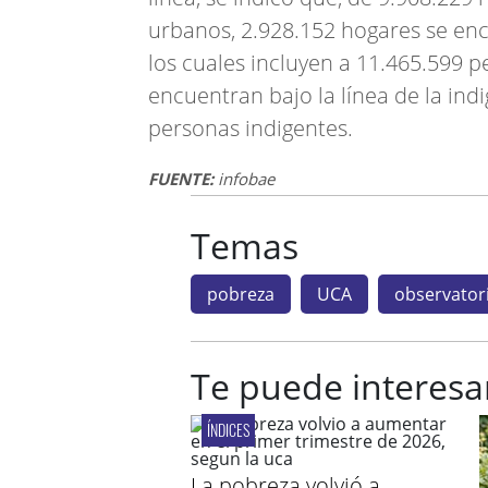
urbanos, 2.928.152 hogares se enc
los cuales incluyen a 11.465.599 p
encuentran bajo la línea de la ind
personas indigentes.
FUENTE:
infobae
Temas
pobreza
UCA
observator
Te puede interesa
ÍNDICES
La pobreza volvió a