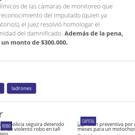
s fílmicos de las cámaras de monitoreo que
l reconocimiento del imputado (quien ya
rios), el juez resolvió homologar el
midad del damnificado.
Además de la pena,
r un monto de $300.000.
ladrones
r
CAPITAL
ROBO