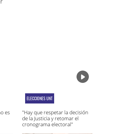
r
ELECCIONES UNT
no es
"Hay que respetar la decisión
de la Justicia y retomar el
cronograma electoral"