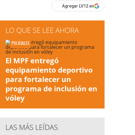
Agregar LV12 en
LO QUE SE LEE AHORA
POLICIALES
El MPF entregó
equipamiento deportivo
para fortalecer un
programa de inclusión en
vóley
LAS MÁS LEÍDAS