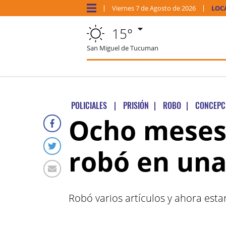
Viernes
7 de
Agosto
de 2026
LOC
15°
San Miguel de Tucuman
POLICIALES
|
PRISIÓN
|
ROBO
|
CONCEPC
Ocho meses 
robó en una
Robó varios artículos y ahora esta