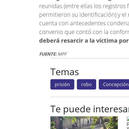
reunidas (entre ellas los registro
permitieron su identificación) y e
cuenta con antecedentes condenato
convenio que contó con la confor
deberá resarcir a la víctima po
FUENTE:
MPF
Temas
prisión
robo
Concepción
Te puede interesa