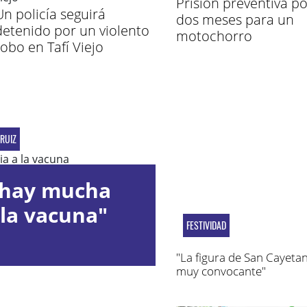
Prisión preventiva po
Un policía seguirá
dos meses para un
detenido por un violento
motochorro
robo en Tafí Viejo
RUIZ
 hay mucha
la vacuna"
FESTIVIDAD
"La figura de San Cayeta
muy convocante"