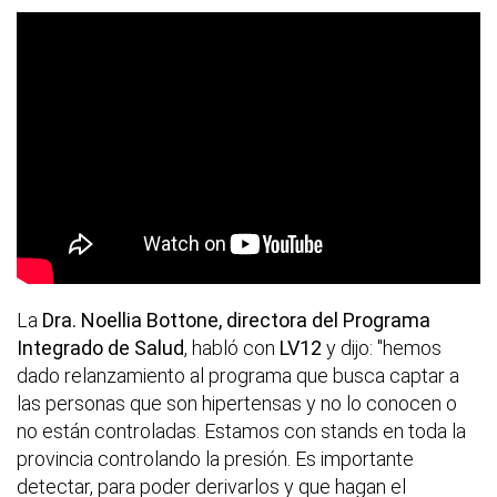
La
Dra. Noellia Bottone, directora del Programa
Integrado de Salud
, habló con
LV12
y dijo: "hemos
dado relanzamiento al programa que busca captar a
las personas que son hipertensas y no lo conocen o
no están controladas. Estamos con stands en toda la
provincia controlando la presión. Es importante
detectar, para poder derivarlos y que hagan el