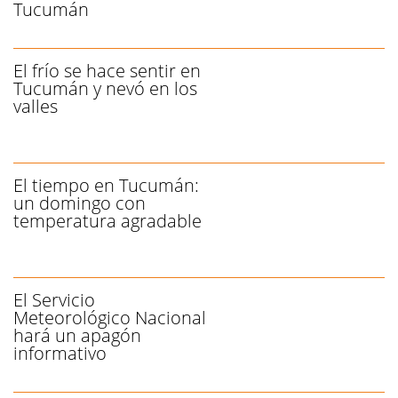
Tucumán
El frío se hace sentir en
Tucumán y nevó en los
valles
El tiempo en Tucumán:
un domingo con
temperatura agradable
El Servicio
Meteorológico Nacional
hará un apagón
informativo