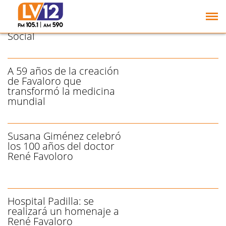
En honor a Favaloro, se
conmemora el Día
Nacional de la Medicina
Social
A 59 años de la creación
de Favaloro que
transformó la medicina
mundial
Susana Giménez celebró
los 100 años del doctor
René Favoloro
Hospital Padilla: se
realizará un homenaje a
René Favaloro