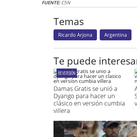
FUENTE:
C5N
Temas
Ricardo Arjona
Argentina
Te puede interesa
REVERSIÓN
Damas Gratis se unió a
Dyango para hacer un
clásico en versión cumbia
villera