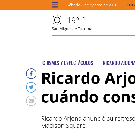
Sábado
8 de
Agosto
de 2026
LOC
19°
San Miguel de Tucuman
CHISMES Y ESPECTÁCULOS
|
RICARDO ARJON
Ricardo Arj
cuándo cons
Ricardo Arjona anunció su regreso 
Madison Square.