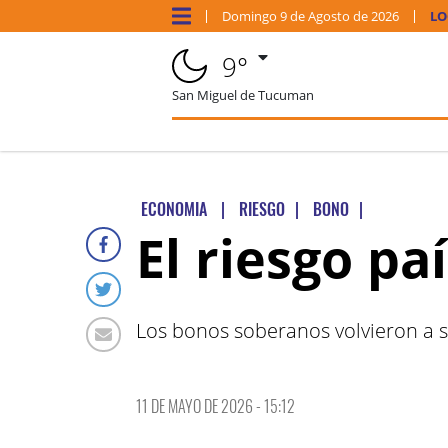
Domingo
9 de
Agosto
de 2026
LO
9°
San Miguel de Tucuman
ECONOMIA
|
RIESGO
|
BONO
|
El riesgo pa
Los bonos soberanos volvieron a s
11 DE MAYO DE 2026 - 15:12