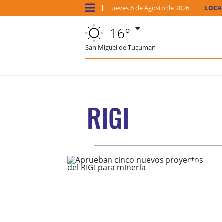
Jueves
6 de
Agosto
de 2026
LOCA
16°
San Miguel de Tucuman
RIGI