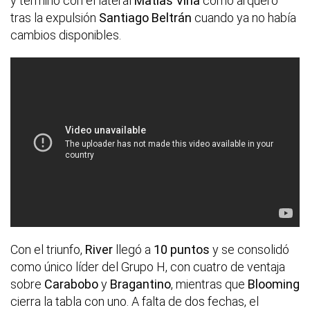
y terminó con el lateral
Matías Viña
como arquero
tras la expulsión
Santiago Beltrán
cuando ya no había
cambios disponibles.
Con el triunfo,
River
llegó a
10 puntos
y se consolidó
como único líder del Grupo H, con cuatro de ventaja
sobre
Carabobo
y
Bragantino
, mientras que
Blooming
cierra la tabla con uno. A falta de dos fechas, el