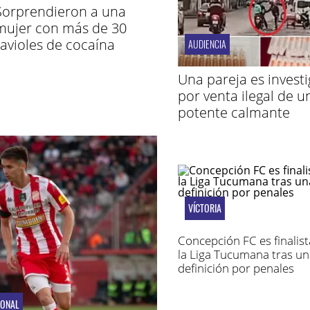
Sorprendieron a una
mujer con más de 30
ravioles de cocaína
AUDIENCIA
Una pareja es invest
por venta ilegal de u
potente calmante
VÍCTORIA
Concepción FC es finalist
la Liga Tucumana tras un
definición por penales
IONAL