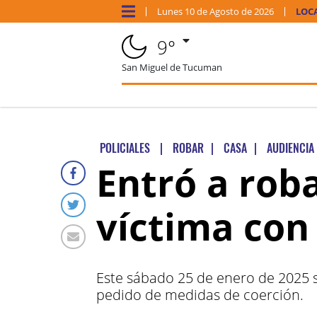
Lunes
10 de
Agosto
de 2026
LOC
9°
San Miguel de Tucuman
POLICIALES
|
ROBAR
|
CASA
|
AUDIENCIA
Entró a rob
víctima con
Este sábado 25 de enero de 2025 se
pedido de medidas de coerción.