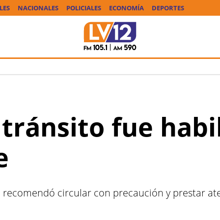
LES
NACIONALES
POLICIALES
ECONOMÍA
DEPORTES
 tránsito fue habi
e
d recomendó circular con precaución y prestar ate