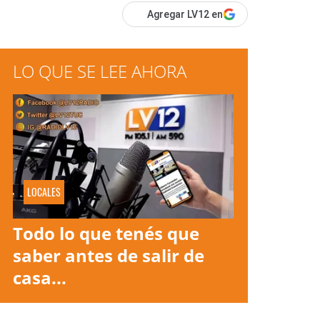
Agregar LV12 en
LO QUE SE LEE AHORA
LOCALES
Todo lo que tenés que
saber antes de salir de
casa...