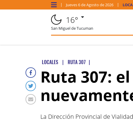
Jueves
6 de
Agosto
de 2026
LOCA
16°
San Miguel de Tucuman
LOCALES
|
RUTA 307
|
Ruta 307: el
nuevament
La Dirección Provincial de Vialida