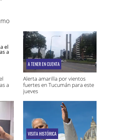
itmo
A TENER EN CUENTA
el
Alerta amarilla por vientos
as a
fuertes en Tucumán para este
jueves
VISITA HISTÓRICA