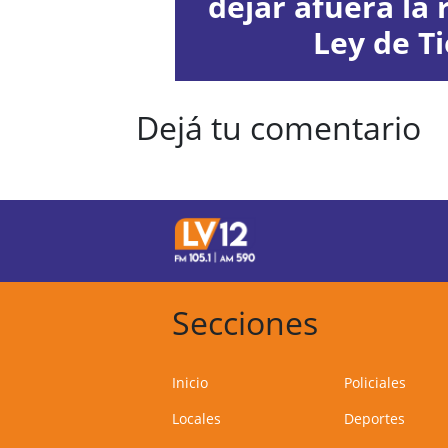
dejar afuera la 
Ley de Ti
Dejá tu comentario
Secciones
Inicio
Policiales
Locales
Deportes