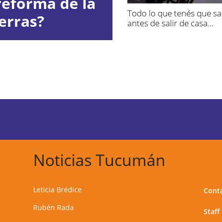
reforma de la
Todo lo que tenés que s
erras?
antes de salir de casa...
Noticias Tucumán
Leticia Brédice
Cont
Rubén Rada
Staff