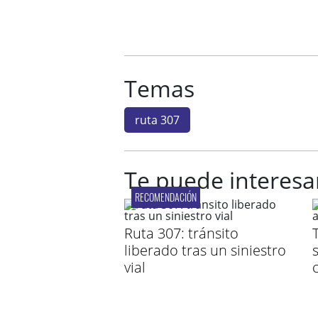
Temas
ruta 307
Te puede interesa
RECOMENDACIÓN
Ruta 307: tránsito
liberado tras un siniestro
vial
c