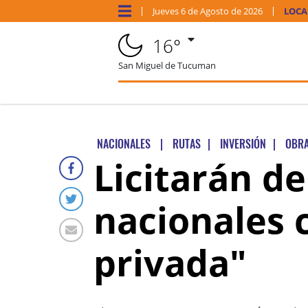
Jueves
6 de
Agosto
de 2026
LOCA
16°
San Miguel de Tucuman
NACIONALES
|
RUTAS
|
INVERSIÓN
|
OBR
Licitarán d
nacionales 
privada"