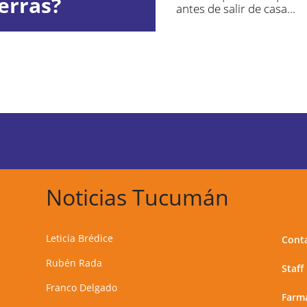
erras?
antes de salir de casa...
Noticias Tucumán
Leticia Brédice
Cont
Rubén Rada
Staff
Franco Delgado
Farma