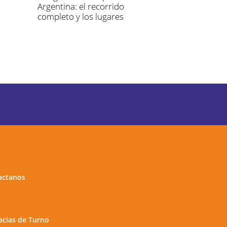
Argentina: el recorrido
completo y los lugares
elegidos
actanos
cias de Turno