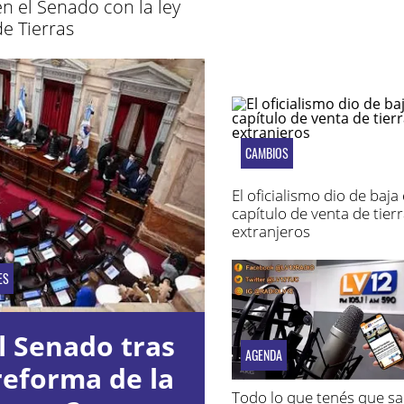
en el Senado con la ley
de Tierras
CAMBIOS
El oficialismo dio de baja 
capítulo de venta de tierr
extranjeros
ES
l Senado tras
AGENDA
reforma de la
Todo lo que tenés que s