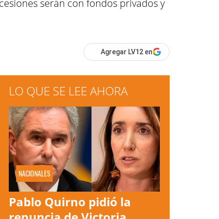
ncesiones serán con fondos privados y
Agregar LV12 en
LO QUE SE LEE AHORA
NACIONALES
Pablo Quirno pidió la
renuncia de Victoria