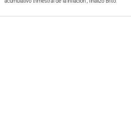
acumulativo trimestral de la inflación", finalizó Brito.