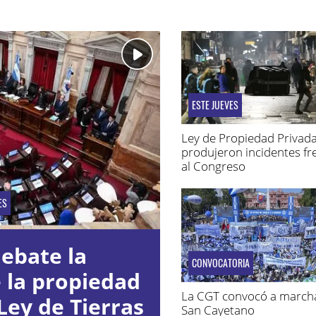
ESTE JUEVES
Ley de Propiedad Privada
produjeron incidentes fr
al Congreso
ES
ebate la
CONVOCATORIA
e la propiedad
La CGT convocó a march
Ley de Tierras
San Cayetano