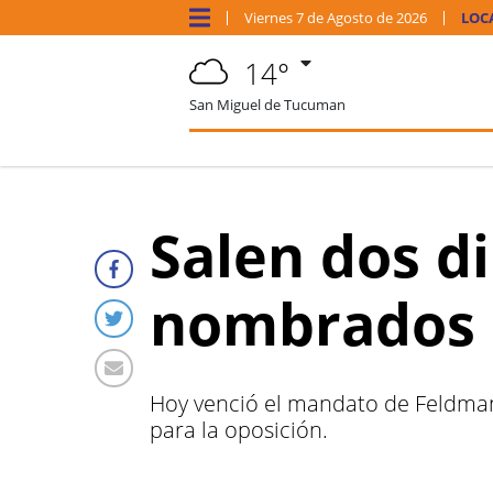
Viernes
7 de
Agosto
de 2026
LOC
14°
San Miguel de Tucuman
Salen dos d
nombrados 
Hoy venció el mandato de Feldman y
para la oposición.