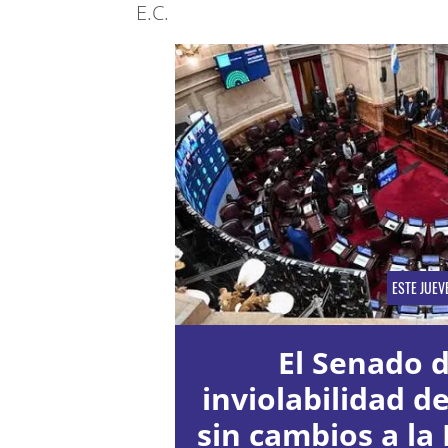
E.C.
ESTE JUEV
El Senado d
inviolabilidad d
sin cambios a la 