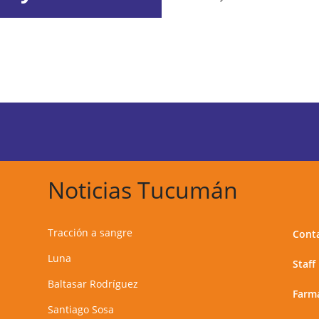
Noticias Tucumán
Tracción a sangre
Cont
Luna
Staff
Baltasar Rodríguez
Farma
Santiago Sosa