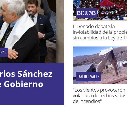
ESTE JUEVES
El Senado debate la
inviolabilidad de la prop
sin cambios a la Ley de T
ORAL
rlos Sánchez
TAFÍ DEL VALLE
e Gobierno
"Los vientos provocaron
voladura de techos y dos
de incendios"