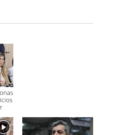
sonas
icios
r