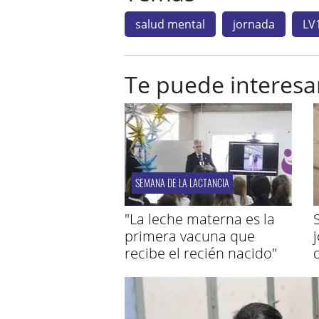
salud mental
jornada
LV
Te puede interesa
SEMANA DE LA LACTANCIA
"La leche materna es la
primera vacuna que
recibe el recién nacido"