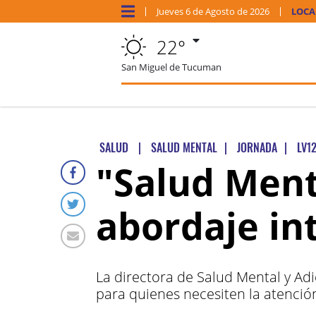
Jueves
6 de
Agosto
de 2026
LOCA
22°
San Miguel de Tucuman
SALUD
|
SALUD MENTAL
|
JORNADA
|
LV1
"Salud Menta
abordaje in
La directora de Salud Mental y Adi
para quienes necesiten la atenci