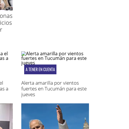
sonas
icios
r
A TENER EN CUENTA
el
Alerta amarilla por vientos
as a
fuertes en Tucumán para este
jueves