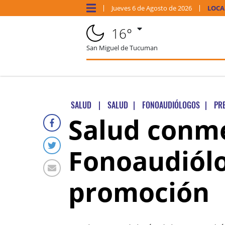
Jueves
6 de
Agosto
de 2026
LOCA
16°
San Miguel de Tucuman
SALUD
|
SALUD
|
FONOAUDIÓLOGOS
|
PR
Salud conme
Fonoaudiólo
promoción