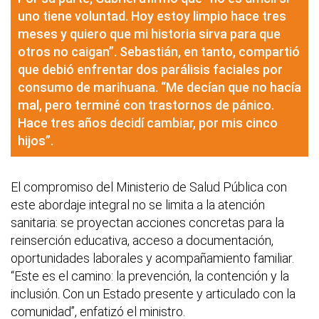
uno tiene voluntad. Hoy estoy limpio hace tres
meses y quiero que mi historia sirva para que
otros no caigan”. Sebastián, en tanto, compartió
que debió enfrentar dos parálisis faciales por
consumo de marihuana. “Me decían que no hacía
mal, pero terminé con trastornos de pánico.
Hace tres años decidí cambiar, por mis cinco
hijos”.
El compromiso del Ministerio de Salud Pública con
este abordaje integral no se limita a la atención
sanitaria: se proyectan acciones concretas para la
reinserción educativa, acceso a documentación,
oportunidades laborales y acompañamiento familiar.
“Este es el camino: la prevención, la contención y la
inclusión. Con un Estado presente y articulado con la
comunidad”, enfatizó el ministro.