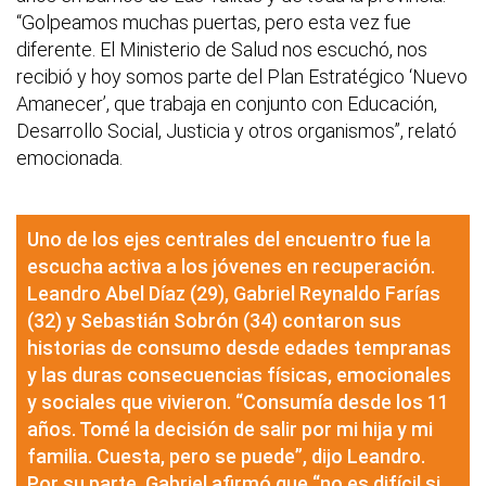
“Golpeamos muchas puertas, pero esta vez fue
diferente. El Ministerio de Salud nos escuchó, nos
recibió y hoy somos parte del Plan Estratégico ‘Nuevo
Amanecer’, que trabaja en conjunto con Educación,
Desarrollo Social, Justicia y otros organismos”, relató
emocionada.
Uno de los ejes centrales del encuentro fue la
escucha activa a los jóvenes en recuperación.
Leandro Abel Díaz (29), Gabriel Reynaldo Farías
(32) y Sebastián Sobrón (34) contaron sus
historias de consumo desde edades tempranas
y las duras consecuencias físicas, emocionales
y sociales que vivieron. “Consumía desde los 11
años. Tomé la decisión de salir por mi hija y mi
familia. Cuesta, pero se puede”, dijo Leandro.
Por su parte, Gabriel afirmó que “no es difícil si