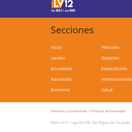
Secciones
Inicio
Policiales
Locales
Deportes
Actualidad
Espectáculos
Nacionales
Internacionales
Economía
Salud
Términos y Condiciones
Políticas de Privacidad
Radio LV12 -
Laprida 530, San Miguel de Tucumán,