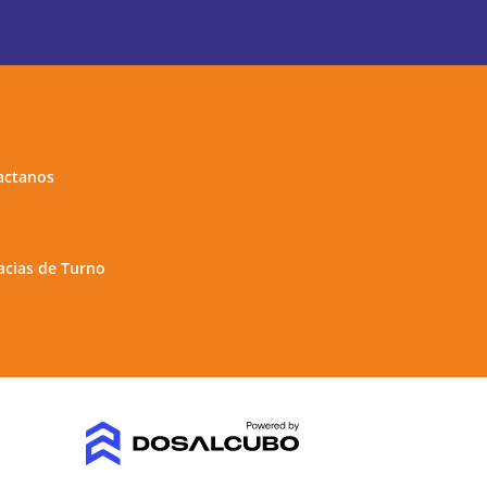
actanos
cias de Turno