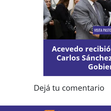
VISITA PAST
Acevedo recibió
Carlos Sánche
Gobie
Dejá tu comentario