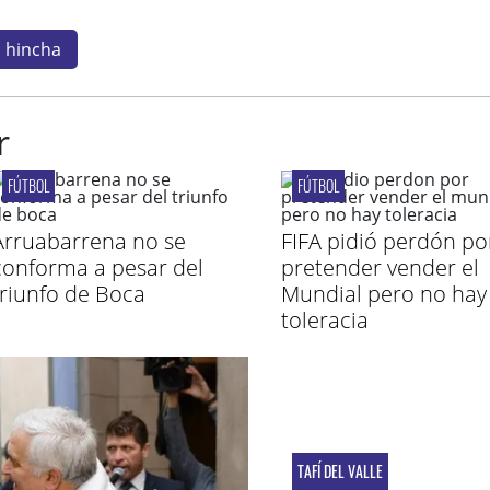
hincha
r
FÚTBOL
FÚTBOL
Arruabarrena no se
FIFA pidió perdón po
conforma a pesar del
pretender vender el
triunfo de Boca
Mundial pero no hay
toleracia
TAFÍ DEL VALLE