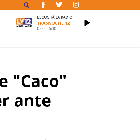
ESCUCHÁ LA RADIO
TRASNOCHE 12
0:00
a
6:00
de "Caco"
er ante