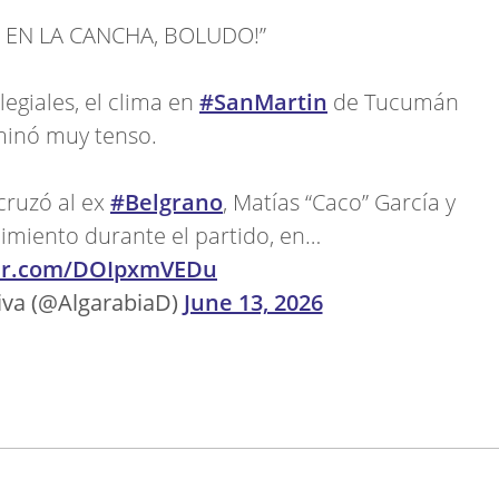
 EN LA CANCHA, BOLUDO!”
legiales, el clima en
#SanMartin
de Tucumán
minó muy tenso.
 cruzó al ex
#Belgrano
, Matías “Caco” García y
dimiento durante el partido, en…
ter.com/DOIpxmVEDu
iva (@AlgarabiaD)
June 13, 2026