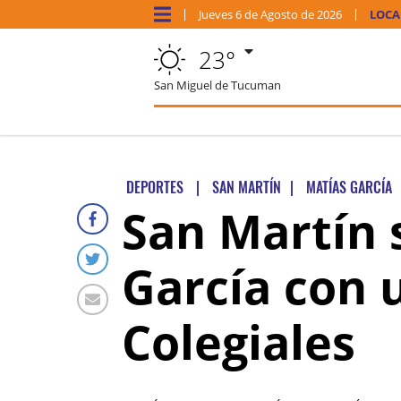
Jueves
6 de
Agosto
de 2026
LOCA
23°
San Miguel de Tucuman
DEPORTES
|
SAN MARTÍN
|
MATÍAS GARCÍA
San Martín s
García con 
Colegiales