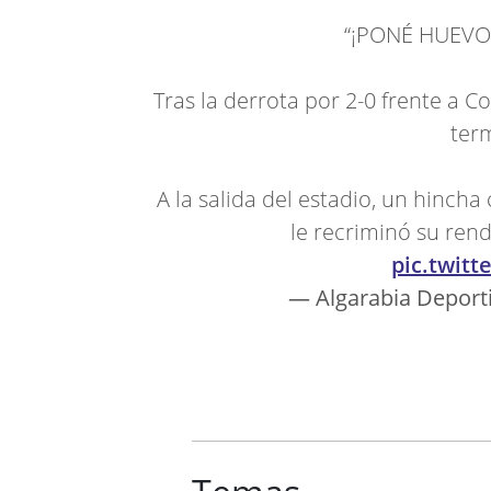
“¡PONÉ HUEVO
Tras la derrota por 2-0 frente a Co
ter
A la salida del estadio, un hincha
le recriminó su ren
pic.twit
— Algarabia Deport