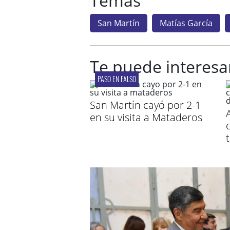
Temas
San Martín
Matías García
Te puede interesa
PASO EN FALSO
San Martín cayó por 2-1
en su visita a Mataderos