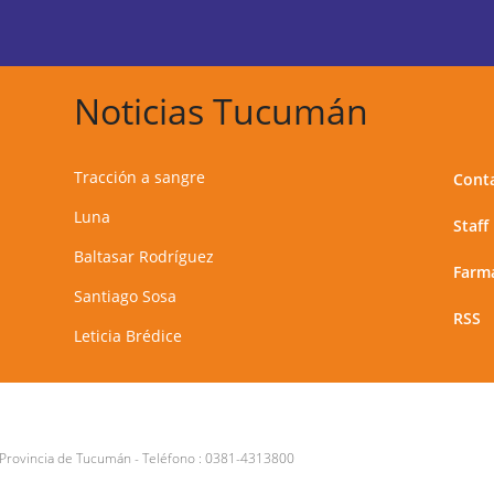
Noticias Tucumán
Tracción a sangre
Cont
Luna
Staff
Baltasar Rodríguez
Farma
Santiago Sosa
RSS
Leticia Brédice
 Provincia de Tucumán
- Teléfono :
0381-4313800