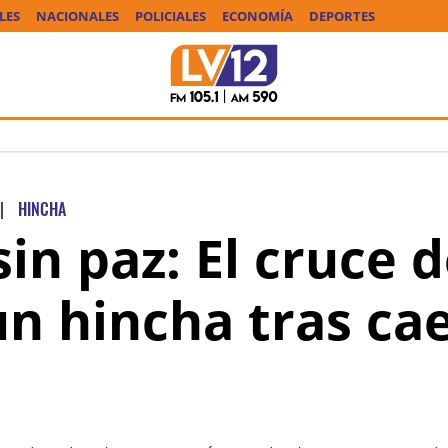
LES
NACIONALES
POLICIALES
ECONOMÍA
DEPORTES
|
HINCHA
in paz: El cruce 
un hincha tras ca