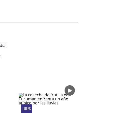
r
LULES