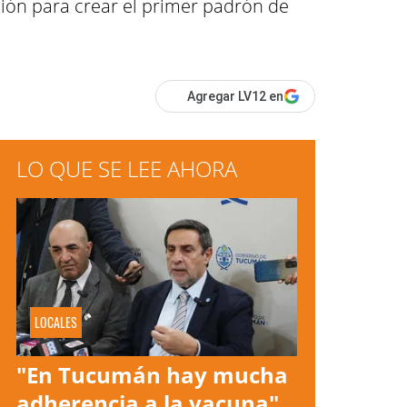
ación para crear el primer padrón de
Agregar LV12 en
LO QUE SE LEE AHORA
LOCALES
"En Tucumán hay mucha
adherencia a la vacuna"