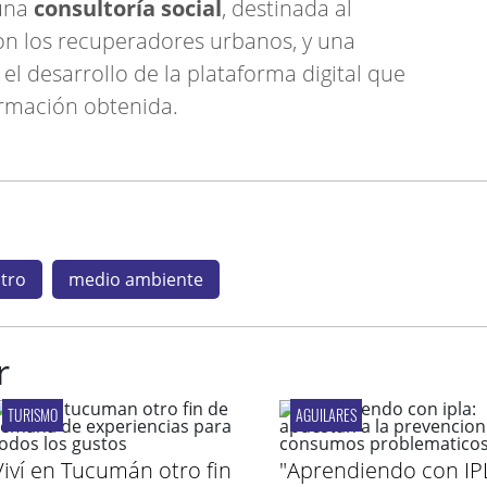
 una
consultoría social
, destinada al
on los recuperadores urbanos, y una
 el desarrollo de la plataforma digital que
ormación obtenida.
tro
medio ambiente
r
TURISMO
AGUILARES
Viví en Tucumán otro fin
"Aprendiendo con IP