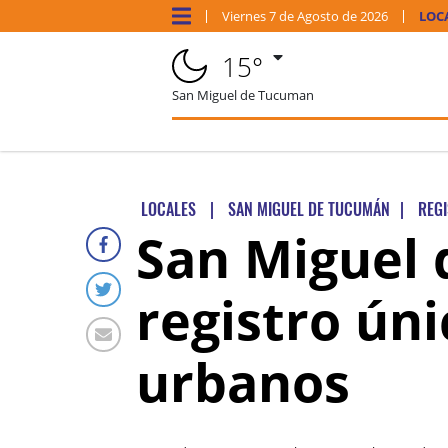
Viernes
7 de
Agosto
de 2026
LOC
15°
San Miguel de Tucuman
LOCALES
|
SAN MIGUEL DE TUCUMÁN
|
REG
San Miguel
registro ún
urbanos