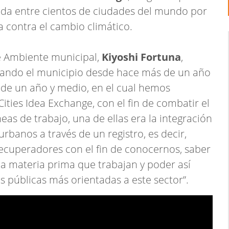
ada entre cientos de ciudades del mundo por
a contra el cambio climático.
de Ambiente municipal,
Kiyoshi Fortuna
,
izando el municipio desde hace más de un año
ás de un año y medio, en el cual hemos
ties Idea Exchange, con el fin de combatir el
eas de trabajo, una de ellas era la integración
rbanos a través de un registro, es decir,
recuperadores con el fin de conocernos, saber
a materia prima que trabajan y poder así
as públicas más orientadas a este sector”.