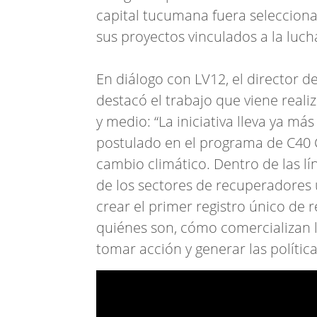
capital tucumana fuera seleccion
sus proyectos vinculados a la luch
En diálogo con LV12, el director 
destacó el trabajo que viene real
y medio: “La iniciativa lleva ya m
postulado en el programa de C40 Ci
cambio climático. Dentro de las lín
de los sectores de recuperadores u
crear el primer registro único de 
quiénes son, cómo comercializan l
tomar acción y generar las polític