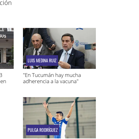
ción
LUIS MEDINA RUIZ
 3
"En Tucumán hay mucha
 en
adherencia a la vacuna"
PULGA RODRÍGUEZ