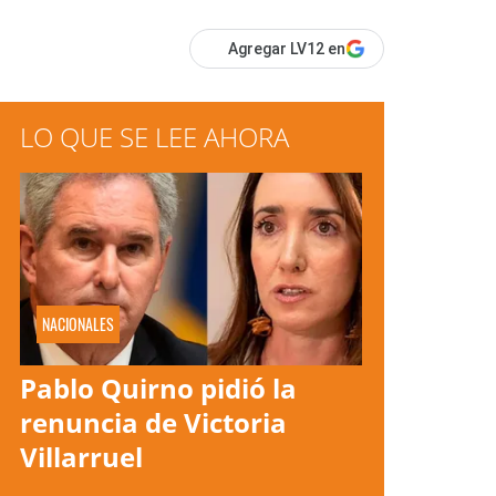
Agregar LV12 en
LO QUE SE LEE AHORA
NACIONALES
Pablo Quirno pidió la
renuncia de Victoria
Villarruel