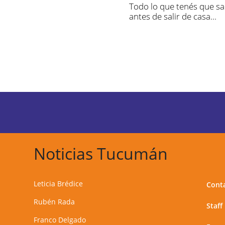
Todo lo que tenés que s
antes de salir de casa...
Noticias Tucumán
Leticia Brédice
Cont
Rubén Rada
Staff
Franco Delgado