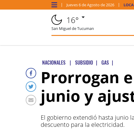
Jueves
6 de
Agosto
de 2026
LOCA
16°
San Miguel de Tucuman
NACIONALES
|
SUBSIDIO
|
GAS
|
Prorrogan e
junio y ajus
El gobierno extendió hasta junio la
descuento para la electricidad.