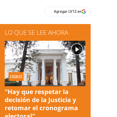
Agregar LV12 en
LO QUE SE LEE AHORA
LOCALES
"Hay que respetar la
decisión de la Justicia y
retomar el cronograma
electoral"