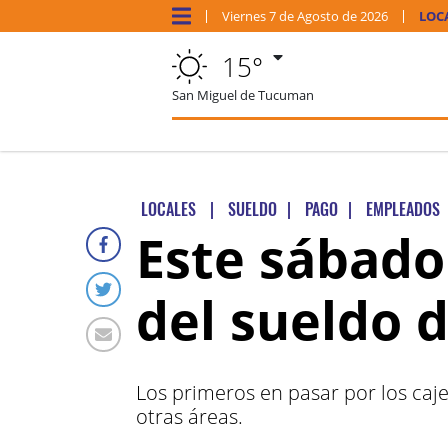
Viernes
7 de
Agosto
de 2026
LOC
15°
San Miguel de Tucuman
LOCALES
|
SUELDO
|
PAGO
|
EMPLEADOS
Este sábado
del sueldo d
Los primeros en pasar por los caj
otras áreas.