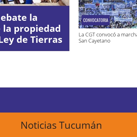
ebate la
CONVOCATORIA
e la propiedad
La CGT convocó a march
Ley de Tierras
San Cayetano
Noticias Tucumán