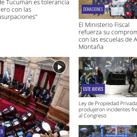
de Tucumán es tolerancia
cero con las
DONACIONES
usurpaciones"
El Ministerio Fiscal
refuerza su compro
con las escuelas de A
Montaña
ESTE JUEVES
Ley de Propiedad Privada
produjeron incidentes fr
al Congreso
ES