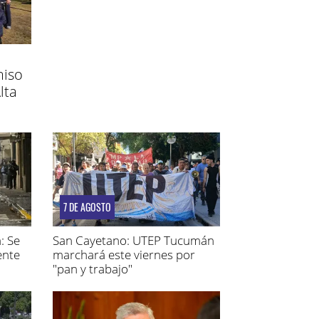
miso
lta
7 DE AGOSTO
: Se
San Cayetano: UTEP Tucumán
ente
marchará este viernes por
"pan y trabajo"