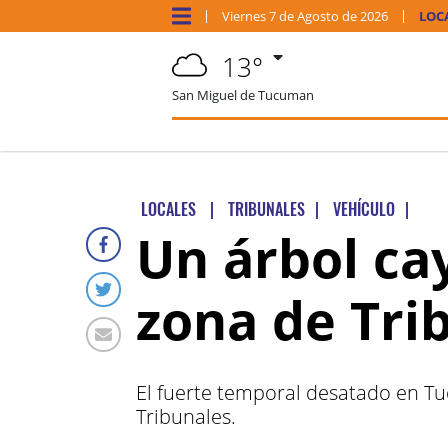
Viernes
7 de
Agosto
de 2026
LOC
13°
San Miguel de Tucuman
LOCALES
|
TRIBUNALES
|
VEHÍCULO
|
Un árbol ca
zona de Tri
El fuerte temporal desatado en Tu
Tribunales.