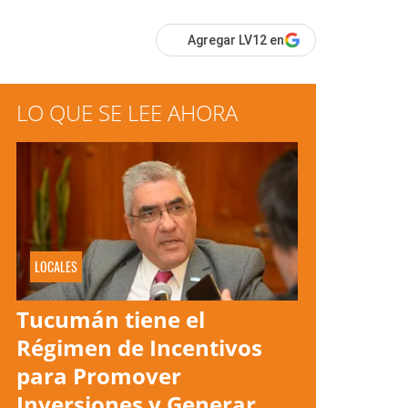
Agregar LV12 en
LO QUE SE LEE AHORA
LOCALES
Tucumán tiene el
Régimen de Incentivos
para Promover
Inversiones y Generar