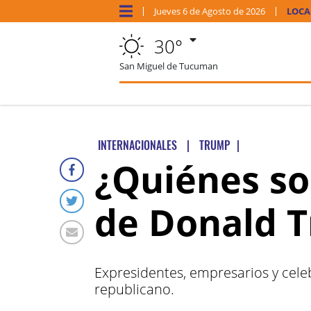
Jueves
6 de
Agosto
de 2026
LOCA
30°
San Miguel de Tucuman
INTERNACIONALES
|
TRUMP
|
¿Quiénes so
de Donald 
Expresidentes, empresarios y celeb
republicano.