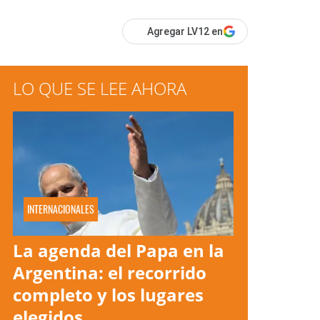
Agregar LV12 en
LO QUE SE LEE AHORA
INTERNACIONALES
La agenda del Papa en la
Argentina: el recorrido
completo y los lugares
elegidos