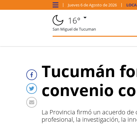
Jueves
6 de
Agosto
de 2026
LOCA
16°
San Miguel de Tucuman
Tucumán for
convenio con
La Provincia firmó un acuerdo de 
profesional, la investigación, la in