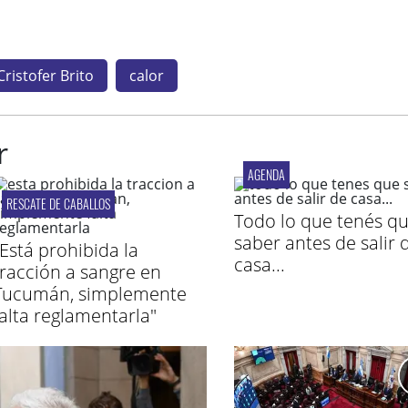
Cristofer Brito
calor
r
AGENDA
RESCATE DE CABALLOS
Todo lo que tenés q
saber antes de salir 
"Está prohibida la
casa...
tracción a sangre en
Tucumán, simplemente
falta reglamentarla"