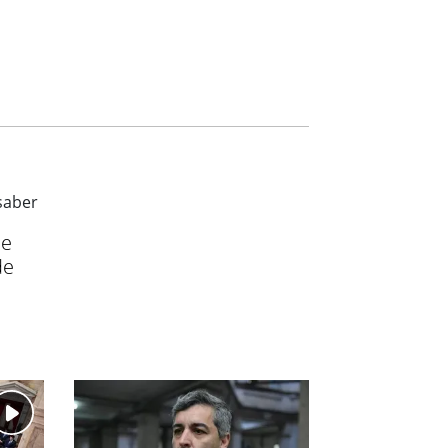
ue
de