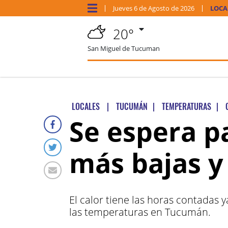
Jueves
6 de
Agosto
de 2026
LOCA
20°
San Miguel de Tucuman
LOCALES
|
TUCUMÁN
|
TEMPERATURAS
|
Se espera 
más bajas y 
El calor tiene las horas contadas 
las temperaturas en Tucumán.