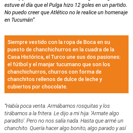
estuve el día que el Pulga hizo 12 goles en un partido.
No puedo creer que Atlético no le realice un homenaje
en Tucumán”
.
Siempre vestido con la ropa de Boca en su
puesto de chanchichurros en la cuadra de la
Casa Histórica, el Turco une sus dos pasiones:
el fútbol y el manjar tucumano que son los
chanchichurros, churros con forma de
chanchitos rellenos de dulce de leche y
cubiertos por chocolate.
“Había poca venta. Armábamos rosquitas y los
tirábamos a la fritera. Le dijo a mi hija: ‘Armate algo
paradito’. Pero no nos salía nada. Hasta que armé un
chanchito. Quería hacer algo bonito, algo parado y así