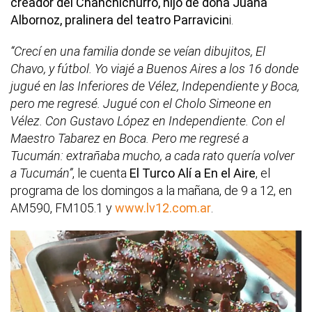
creador del Chanchichurro, hijo de doña Juana
Albornoz, pralinera del teatro Parravicin
i.
“Crecí en una familia donde se veían dibujitos, El
Chavo, y fútbol. Yo viajé a Buenos Aires a los 16 donde
jugué en las Inferiores de Vélez, Independiente y Boca,
pero me regresé. Jugué con el Cholo Simeone en
Vélez. Con Gustavo López en Independiente. Con el
Maestro Tabarez en Boca. Pero me regresé a
Tucumán: extrañaba mucho, a cada rato quería volver
a Tucumán”
, le cuenta
El Turco Alí a En el Aire
, el
programa de los domingos a la mañana, de 9 a 12, en
AM590, FM105.1 y
www.lv12.com.ar
.