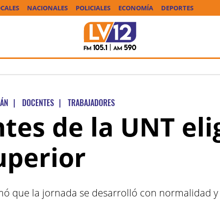
CALES
NACIONALES
POLICIALES
ECONOMÍA
DEPORTES
MÁN
|
DOCENTES
|
TRABAJADORES
tes de la UNT eli
uperior
rmó que la jornada se desarrolló con normalidad y