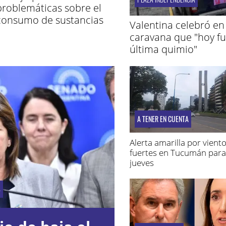
problemáticas sobre el
consumo de sustancias
Valentina celebró en
caravana que "hoy fu
última quimio"
A TENER EN CUENTA
Alerta amarilla por vient
fuertes en Tucumán para
jueves
S