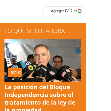
Agregar LV12 en
LO QUE SE LEE AHORA
LOCALES
La posición del Bloque
Independencia sobre el
tratamiento de la ley de
la propiedad