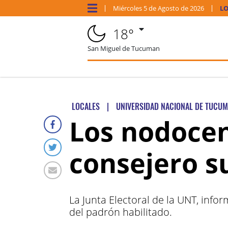
Miércoles
5 de
Agosto
de 2026
LO
18°
San Miguel de Tucuman
LOCALES
|
UNIVERSIDAD NACIONAL DE TUCU
Los nodocen
consejero s
La Junta Electoral de la UNT, info
del padrón habilitado.