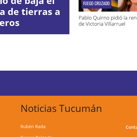
io de baja el
FUEGO CRUZADO
a de tierras a
Pablo Quirno pidió la re
jeros
de Victoria Villarruel
Noticias Tucumán
Rubén Rada
Cont