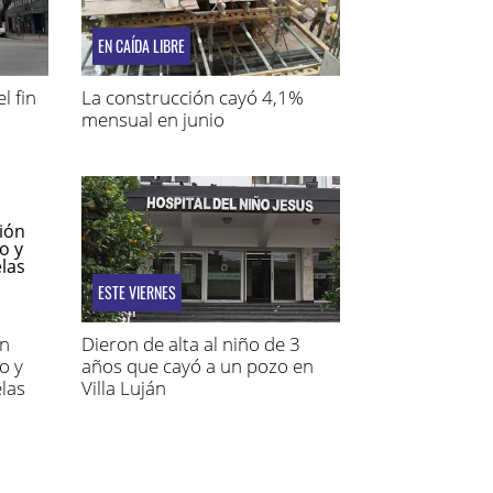
EN CAÍDA LIBRE
l fin
La construcción cayó 4,1%
mensual en junio
ESTE VIERNES
́n
Dieron de alta al niño de 3
o y
años que cayó a un pozo en
las
Villa Luján