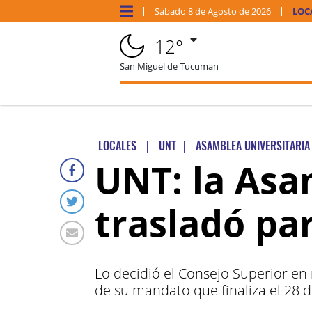
Sábado
8 de
Agosto
de 2026
LOC
12°
San Miguel de Tucuman
LOCALES
|
UNT
|
ASAMBLEA UNIVERSITARIA
UNT: la Asa
trasladó par
Lo decidió el Consejo Superior en
de su mandato que finaliza el 28 