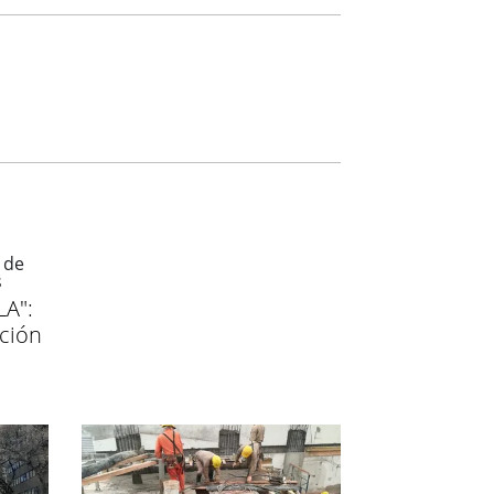
LA":
ción