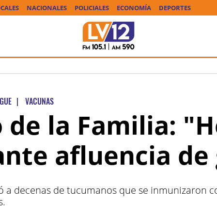
CALES
NACIONALES
POLICIALES
ECONOMÍA
DEPORTES
GUE
|
VACUNAS
 de la Familia: "
nte afluencia de
bió a decenas de tucumanos que se inmunizaron co
s.