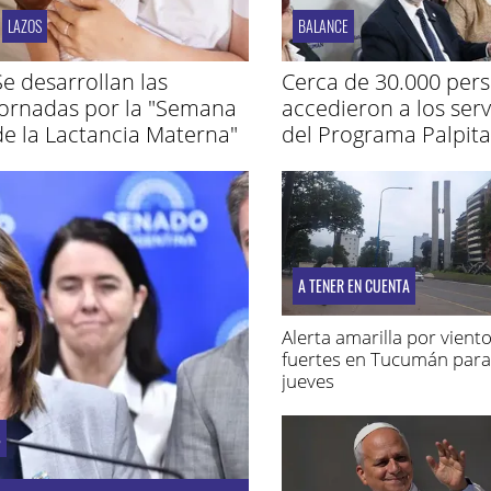
LAZOS
BALANCE
Se desarrollan las
Cerca de 30.000 per
jornadas por la "Semana
accedieron a los serv
de la Lactancia Materna"
del Programa Palpita
A TENER EN CUENTA
Alerta amarilla por vient
fuertes en Tucumán para
jueves
S