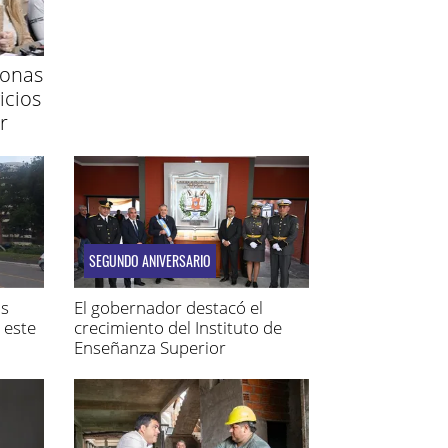
sonas
icios
r
SEGUNDO ANIVERSARIO
os
El gobernador destacó el
 este
crecimiento del Instituto de
Enseñanza Superior
Penitenciario