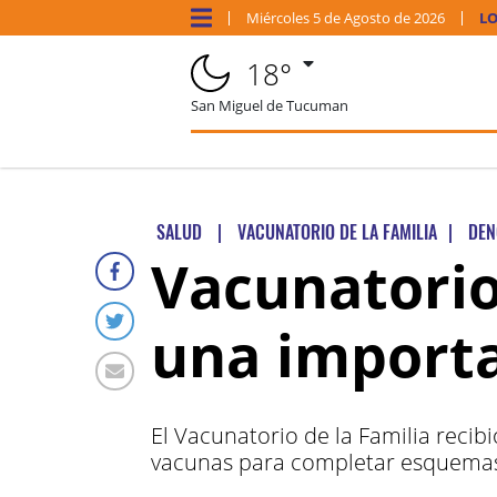
Miércoles
5 de
Agosto
de 2026
LO
18°
San Miguel de Tucuman
SALUD
|
VACUNATORIO DE LA FAMILIA
|
DEN
Vacunatorio
una importa
El Vacunatorio de la Familia reci
vacunas para completar esquema