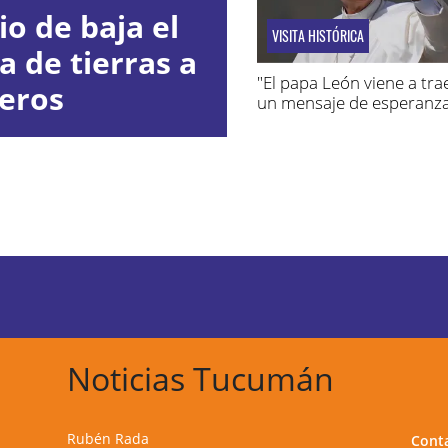
io de baja el
VISITA HISTÓRICA
a de tierras a
"El papa León viene a tr
jeros
un mensaje de esperanz
Noticias Tucumán
Rubén Rada
Cont