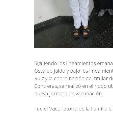
Siguiendo los lineamientos emana
Osvaldo Jaldo y bajo los lineamien
Ruiz y la coordinación del titular
Contreras, se realizó en el nodo 
nueva jornada de vacunación.
Fue el Vacunatorio de la Familia 