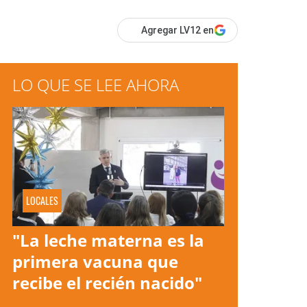
Agregar LV12 en
LO QUE SE LEE AHORA
LOCALES
"La leche materna es la
primera vacuna que
recibe el recién nacido"