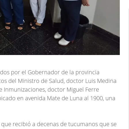
dos por el Gobernador de la provincia
tos del Ministro de Salud, doctor Luis Medina
 de Inmunizaciones, doctor Miguel Ferre
ubicado en avenida Mate de Luna al 1900, una
el que recibió a decenas de tucumanos que se