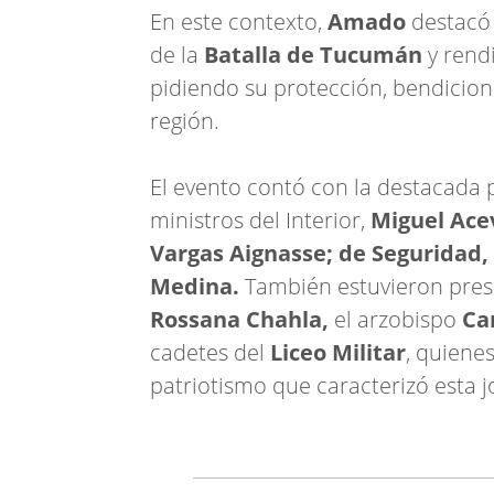
En este contexto,
Amado
destacó 
de la
Batalla de Tucumán
y rend
pidiendo su protección, bendicione
región.
El evento contó con la destacada p
ministros del Interior,
Miguel Acev
Vargas Aignasse; de Seguridad,
Medina.
También estuvieron prese
Rossana Chahla,
el arzobispo
Ca
cadetes del
Liceo Militar
, quiene
patriotismo que caracterizó esta