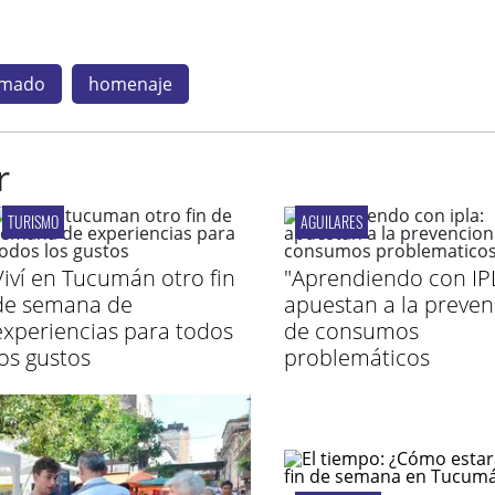
Amado
homenaje
r
TURISMO
AGUILARES
Viví en Tucumán otro fin
"Aprendiendo con IP
de semana de
apuestan a la preven
experiencias para todos
de consumos
los gustos
problemáticos