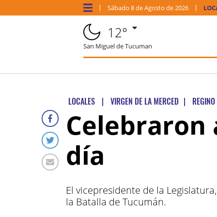
Sábado
8 de
Agosto
de 2026
LOC
12°
San Miguel de Tucuman
LOCALES
|
VIRGEN DE LA MERCED
|
REGINO
Celebraron 
día
El vicepresidente de la Legislatur
la Batalla de Tucumán.