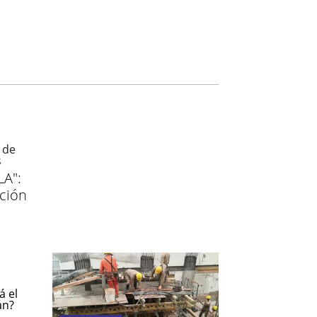
LA":
ción