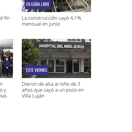
EN CAÍDA LIBRE
l fin
La construcción cayó 4,1%
mensual en junio
ESTE VIERNES
́n
Dieron de alta al niño de 3
o y
años que cayó a un pozo en
las
Villa Luján