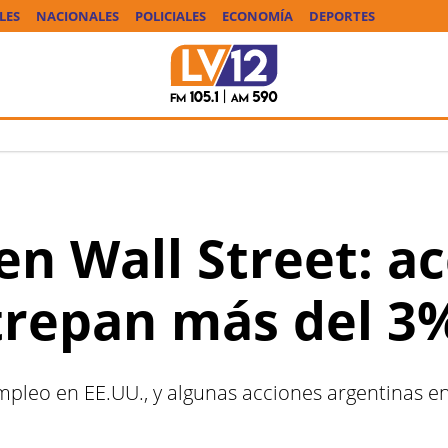
LES
NACIONALES
POLICIALES
ECONOMÍA
DEPORTES
n Wall Street: a
trepan más del 3
empleo en EE.UU., y algunas acciones argentinas 