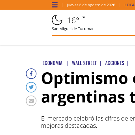
Jueves
6 de
Agosto
de 2026
LOCA
16°
San Miguel de Tucuman
ECONOMIA
|
WALL STREET
|
ACCIONES
|
Optimismo e
argentinas 
El mercado celebró las cifras de 
mejoras destacadas.