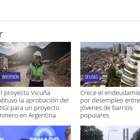
r
INVERSIÓN
DEUDAS
El proyecto Vicuña
Crece el endeudami
obtuvo la aprobación del
por desempleo entr
RIGI para un proyecto
jóvenes de barrios
minero en Argentina
populares