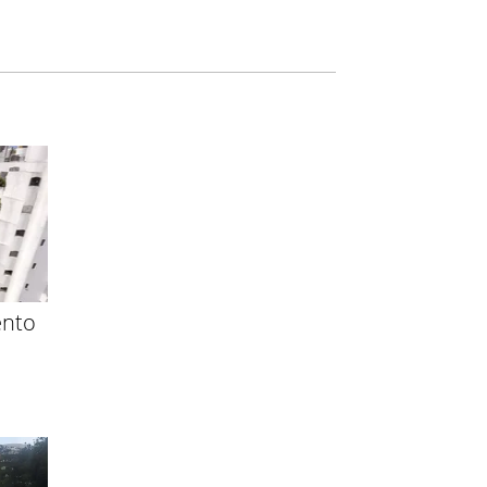
ento
e