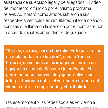
asistencia de su equipo legal y de allegados. El video
del momento, difundido por el mismo programa
televisivo, mostró cómo ambos subieron a sus
respectivos vehículos en simultáneo, intercambiando
sonrisas que llamaron la atención por el contraste con
lo ocurrido minutos antes dentro del juzgado.
“Se ríen, es raro, ahí no hay odio. Esto para mí no
es mala onda entre los dos”, señaló Yanina
Latorre, quien analizó las imágenes junto a su
equipo en el aire de Sálvese Quien Pueda. El
gesto no pasó inadvertido y generó diversas
interpretaciones sobre el verdadero estado del
vínculo entre la empresaria y el futbolista.
Tras ese momento, las redes sociales volvieron a