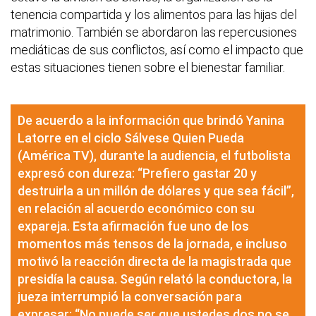
tenencia compartida y los alimentos para las hijas del
matrimonio. También se abordaron las repercusiones
mediáticas de sus conflictos, así como el impacto que
estas situaciones tienen sobre el bienestar familiar.
De acuerdo a la información que brindó Yanina
Latorre en el ciclo Sálvese Quien Pueda
(América TV), durante la audiencia, el futbolista
expresó con dureza: “Prefiero gastar 20 y
destruirla a un millón de dólares y que sea fácil”,
en relación al acuerdo económico con su
expareja. Esta afirmación fue uno de los
momentos más tensos de la jornada, e incluso
motivó la reacción directa de la magistrada que
presidía la causa. Según relató la conductora, la
jueza interrumpió la conversación para
expresar: “No puede ser que ustedes dos no se