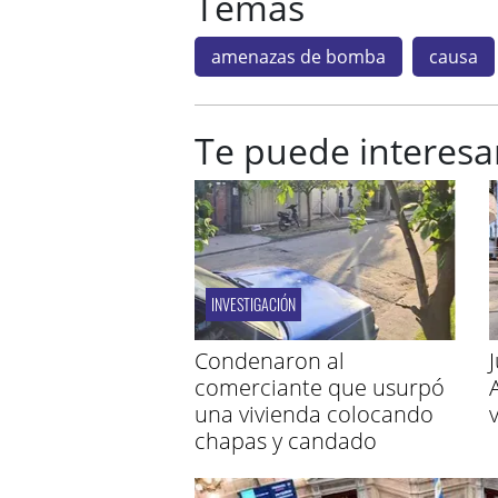
Temas
amenazas de bomba
causa
Te puede interesa
INVESTIGACIÓN
Condenaron al
comerciante que usurpó
una vivienda colocando
chapas y candado