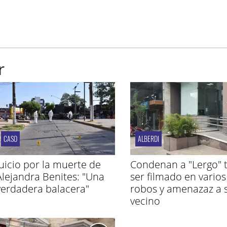
r
CASO
ALBERDI
Juicio por la muerte de
Condenan a "Lergo" t
Alejandra Benites: "Una
ser filmado en varios
verdadera balacera"
robos y amenazaz a 
vecino