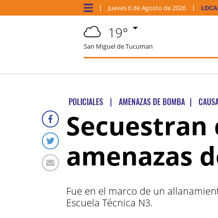
Jueves
6 de
Agosto
de 2026
LOCA
19°
San Miguel de Tucuman
POLICIALES
|
AMENAZAS DE BOMBA
|
CAUS
Secuestran 
amenazas 
Fue en el marco de un allanamient
Escuela Técnica N3.