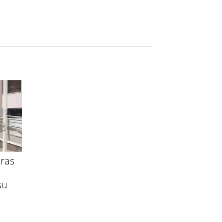
ras
su