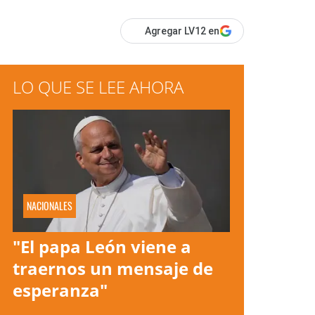
Agregar LV12 en
LO QUE SE LEE AHORA
NACIONALES
"El papa León viene a
traernos un mensaje de
esperanza"