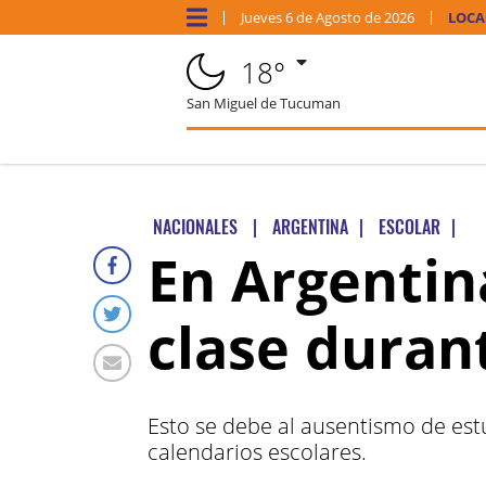
Jueves
6 de
Agosto
de 2026
LOCA
18°
San Miguel de Tucuman
NACIONALES
|
ARGENTINA
|
ESCOLAR
|
En Argentin
clase durant
Esto se debe al ausentismo de est
calendarios escolares.