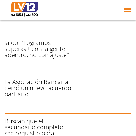
Habrá paro en todas las
delegaciones del país del
Banco Central
Jaldo: "Logramos
superávit con la gente
adentro, no con ajuste"
La Asociación Bancaria
cerró un nuevo acuerdo
paritario
Buscan que el
secundario completo
sea requisito para